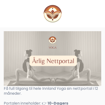
Få full tilgang til hele Innland Yoga sin nettportal i 12
måneder.
Portalen inneholder: 👉
10-Dagers