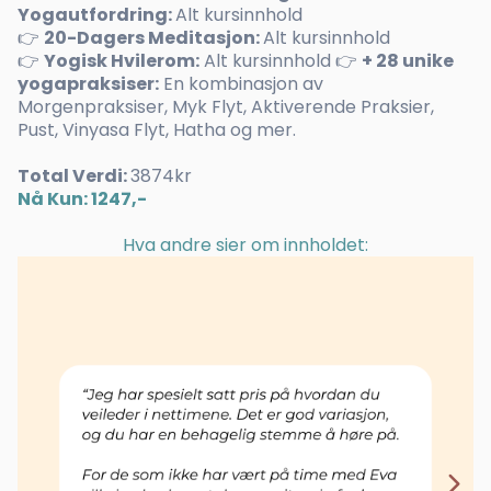
Yogautfordring:
Alt kursinnhold
👉
20-Dagers Meditasjon:
Alt kursinnhold
👉
Yogisk Hvilerom:
Alt kursinnhold 👉
+ 28 unike
yogapraksiser:
En kombinasjon av
Morgenpraksiser, Myk Flyt, Aktiverende Praksier,
Pust, Vinyasa Flyt, Hatha og mer.
Total Verdi:
3874kr
Nå Kun: 1247,-
Hva andre sier om innholdet: